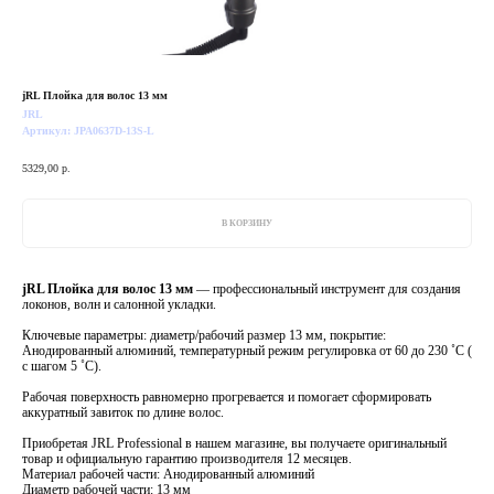
jRL Плойка для волос 13 мм
JRL
Артикул:
JPA0637D-13S-L
5329,00
р.
В КОРЗИНУ
jRL Плойка для волос 13 мм
— профессиональный инструмент для создания
локонов, волн и салонной укладки.
Ключевые параметры: диаметр/рабочий размер 13 мм, покрытие:
Анодированный алюминий, температурный режим регулировка от 60 до 230 ˚С (
с шагом 5 ˚С).
Рабочая поверхность равномерно прогревается и помогает сформировать
аккуратный завиток по длине волос.
Приобретая JRL Professional в нашем магазине, вы получаете оригинальный
товар и официальную гарантию производителя 12 месяцев.
Материал рабочей части: Анодированный алюминий
Диаметр рабочей части: 13 мм