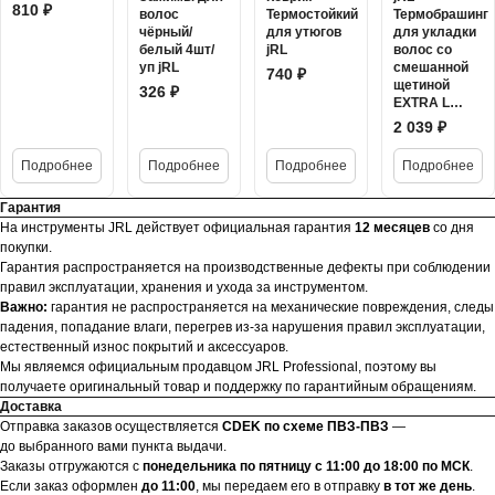
810 ₽
волос
Термостойкий
Термобрашинг
чёрный/
для утюгов
для укладки
белый 4шт/
jRL
волос со
уп jRL
смешанной
740 ₽
щетиной
326 ₽
EXTRA L…
2 039 ₽
Подробнее
Подробнее
Подробнее
Подробнее
Гарантия
На инструменты JRL действует официальная гарантия
12 месяцев
со дня
покупки.
Гарантия распространяется на производственные дефекты при соблюдении
правил эксплуатации, хранения и ухода за инструментом.
Важно:
гарантия не распространяется на механические повреждения, следы
падения, попадание влаги, перегрев из-за нарушения правил эксплуатации,
естественный износ покрытий и аксессуаров.
Мы являемся официальным продавцом JRL Professional, поэтому вы
получаете оригинальный товар и поддержку по гарантийным обращениям.
Доставка
Отправка заказов осуществляется
CDEK по схеме ПВЗ-ПВЗ
—
до выбранного вами пункта выдачи.
Заказы отгружаются с
понедельника по пятницу с 11:00 до 18:00 по МСК
.
Если заказ оформлен
до 11:00
, мы передаем его в отправку
в тот же день
.