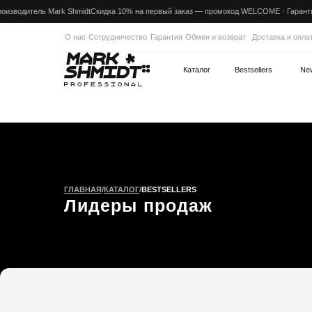
оизводитель Mark Shmidt
Скидка 10% на первый заказ — промокод WELCOME · Гарантия производ
О нас
Сотрудничество
Гарантия
Обмен и возврат
Доставка и оплата
Каталог
Bestsellers
New
FAQ
ГЛАВНАЯ
/
КАТАЛОГ
/
BESTSELLERS
Лидеры продаж