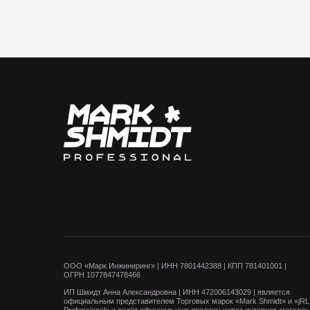
Кат
ЩИ
ФЕ
МА
АК
ВЕС
ООО «Марк Инжиниринг» | ИНН 7801442388 | КПП 781401001 |
ОГРН 1077847478466
ИП Шмидт Анна Александровна | ИНН 472006143029 | является
официальным представителем Торговых марок «Mark Shmidt» и «jRL
Professional» и ведёт официальную продажу через интернет-магазин
markshmidt.com