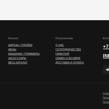
алог
Покупателям
Контакты
ПЦЫ / ПЛОЙКИ
О НАС
+7 (812) 407-
НЫ
СОТРУДНИЧЕСТВО
ШИНКИ / ТРИММЕРЫ
ГАРАНТИЯ
INFO@MARKS
СЕССУАРЫ
ОБМЕН И ВОЗВРАТ
Ь КАТАЛОГ
ДОСТАВКА И ОПЛАТА
Публичная оферта
Пользовательское согла
Политика конфиденциаль
MARKSHMIDT 2025