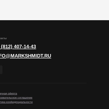
14-43
HMIDT.RU
шение
ности