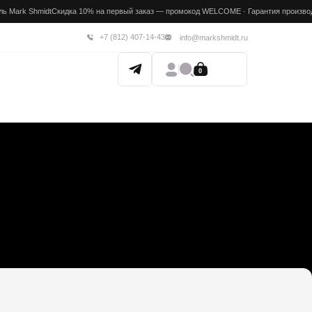
а 10% на первый заказ — промокод WELCOME · Гарантия производителя 12 месяцев · Доставка 
+7 (812) 407-14-43
info@markshmidt.ru
0