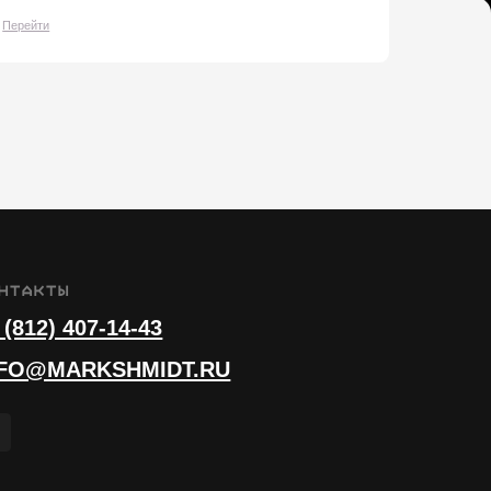
14-43
HMIDT.RU
ашение
ьности