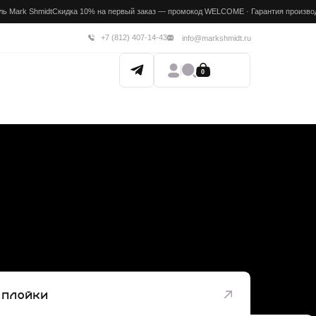
а 10% на первый заказ — промокод WELCOME · Гарантия производителя 12 месяцев · Доставка 
+7 (812) 407-14-43
info@markshmidt.ru
0