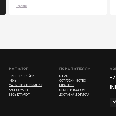
аталог
Покупателям
Контакты
ПЦЫ / ПЛОЙКИ
О НАС
+7 (812) 407-
НЫ
СОТРУДНИЧЕСТВО
ШИНКИ / ТРИММЕРЫ
ГАРАНТИЯ
INFO@MARKS
СЕССУАРЫ
ОБМЕН И ВОЗВРАТ
Ь КАТАЛОГ
ДОСТАВКА И ОПЛАТА
Публичная оферта
Пользовательское согл
Политика конфиденциал