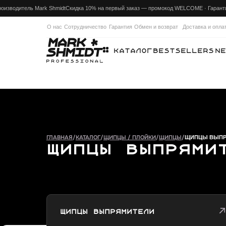
оизводитель Mark Shmidt
Скидка 10% на первый заказ — промокод WELCOME · Гарантия производ
О нас
Сотрудничество
Гарантия
Обмен и возврат
Доставка и оплата
Каталог
Bestsellers
New
FAQ
ГЛАВНАЯ
/
КАТАЛОГ
/
ЩИПЦЫ / ПЛОЙКИ
/
ЩИПЦЫ
/
ЩИПЦЫ ВЫПРЯМИТЕЛ
Щипцы выпрямите
Щипцы выпрямители
Вы в этой категории