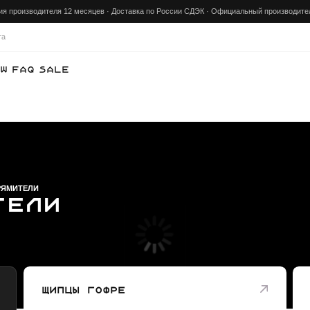
ителя 12 месяцев · Доставка по России СДЭК · Официальный производитель Mark Shmidt
Скидк
Sale
И
ли
Щипцы гофре
Плойки
Перейти
Перейти