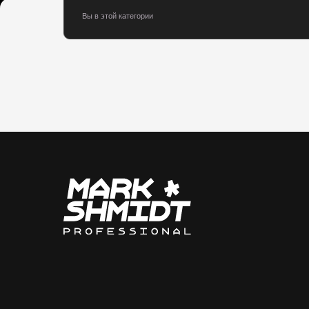
К
ЩИ
ФЕ
МА
АК
ВЕС
ООО «Марк Инжиниринг» | ИНН 7801442388 | КПП 781401001 |
ОГРН 1077847478466
ИП Шмидт Анна Александровна | ИНН 472006143029 | является
официальным представителем Торговых марок «Mark Shmidt» и «jRL