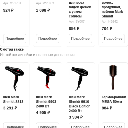
для всех
волос,
Арт. MS1731
Арт. MS1953
видов фенов
продувная,
924 ₽
1 098 ₽
с узким
нейлон Mark
соплом
Shmidt
Арт. SY007
Арт. HB242
856 ₽
704 ₽
Подробнее
Подробнее
Подробнее
Подробнее
Смотри также
Из той же линейки и полезные дополнения
Фен Mark
Фен Mark
Фен Mark
Термобрашинг
Shmidt 8813
Shmidt 9903
Shmidt 9910
MEGA 50мм
2400 Вт
Black Edition
3 291 ₽
884 ₽
2400 Вт
4 905 ₽
3 934 ₽
Подробнее
Подробнее
Подробнее
Подробнее