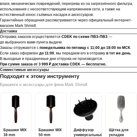
влаги, механических повреждений, перегрева из-за загрязнённого фильтра,
использования с несоответствующим напряжением сети, а также на
естественный износ съёмных насадок и аксессуаров.
Гарантийные обращения рассматриваются через официальный интернет-
магазин Mark Shmidt.
Доставка
Отправка заказов осуществляется
CDEK по схеме ПВЗ-ПВЗ
—
до выбранного вами пункта выдачи.
Заказы отгружаются с
понедельника по пятницу с 11:00 до 18:00 по МСК
.
Если заказ оформлен
до 11:00
, мы передаем его в отправку
в тот же день
.
В выходные и праздничные дни отгрузка не производится.
При сумме заказа от 3 999 ₽ доставка CDEK — бесплатно.
Совместимые аксессуары
Подходит к этому инструменту
Брашинги и аксессуары для фена Mark Shmidt
Брашинг MIX
Брашинг MIX
Диффузор
Щётка для
38 mm
50 mm
универсальный
укладки