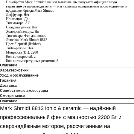
Приобретая Mark Shmidt в нашем магазине, вы получаете
официальную
гарантию от производителя
— мы являемся официальным производителем и
продавцом бренда Mark Shmidt.
Диффузор: Нет
Ионизация: Да
Тип мотора: AC
Складная ручка: Нет
Холодный воздух: Да
Тип товара: Фен для волос
Линейка: Mark Shmidt 8813
Цвет: Чёрный (Rubber)
Turbo-режим: Нет
Мощность (Вт): 2200
Кол-во скоростей: 2
Кол-во температурных режимов: 3
Описание
Характеристики
Уход и обслуживание
Гарантия
Доставка
Совместимые аксессуары
Смотри также
Описание
Mark Shmidt 8813 ionic & ceramic — надёжный
профессиональный фен с мощностью 2200 Вт и
сверхнадёжным мотором, рассчитанным на