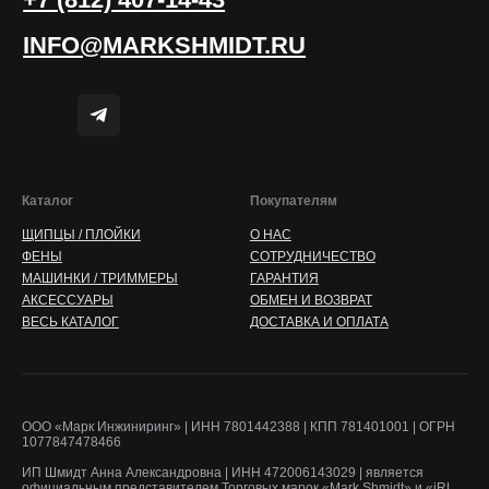
ФЕНЫ
СОТРУДНИЧЕСТВО
МАШИНКИ / ТРИММЕРЫ
ГАРАНТИЯ
АКСЕССУАРЫ
ОБМЕН И ВОЗВРАТ
ВЕСЬ КАТАЛОГ
ДОСТАВКА И ОПЛАТА
ООО «Марк Инжиниринг» | ИНН 7801442388 | КПП 781401001 | ОГРН
1077847478466
ИП Шмидт Анна Александровна | ИНН 472006143029 | является
официальным представителем Торговых марок «Mark Shmidt» и «jRL
Professional» и ведёт официальную продажу через интернет-магазин
markshmidt.com
Публичная оферта
Пользовательское соглашение
Политика конфиденциальности
MARKSHMIDT 2025