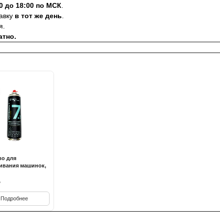
0 до 18:00 по МСК
.
равку
в тот же день
.
я.
атно.
во для
ивания машинок,
₽
Подробнее