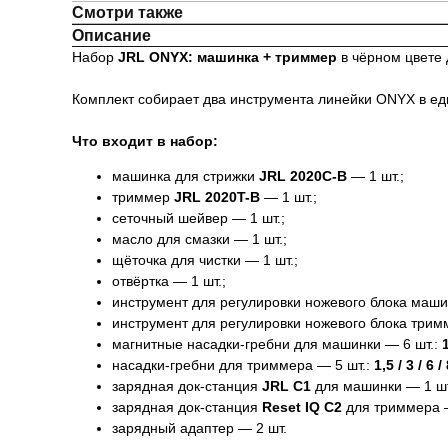
Смотри также
Описание
Набор
JRL ONYX: машинка + триммер
в чёрном цвете 
Комплект собирает два инструмента линейки ONYX в еди
Что входит в набор:
машинка для стрижки
JRL 2020C-B
— 1 шт.;
триммер
JRL 2020T-B
— 1 шт.;
сеточный шейвер — 1 шт.;
масло для смазки — 1 шт.;
щёточка для чистки — 1 шт.;
отвёртка — 1 шт.;
инструмент для регулировки ножевого блока маш
инструмент для регулировки ножевого блока три
магнитные насадки-гребни для машинки — 6 шт.:
1
насадки-гребни для триммера — 5 шт.:
1,5 / 3 / 6 
зарядная док-станция
JRL C1
для машинки — 1 шт
зарядная док-станция
Reset IQ C2
для триммера —
зарядный адаптер — 2 шт.