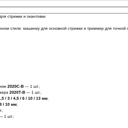
для стрижки и окантовки.
ном стиле: машинку для основной стрижки и триммер для точной о
инки
2020C-B
— 1 шт.;
ммера
2020T-B
— 1 шт.;
,5 / 3 / 4,5 / 6 / 10 / 13 мм
;
/ 8 / 10 мм
;
.;
 1 шт.;