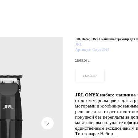
JRL Набор ONYX машинка+триммер для ст
JRL
Артикул:
Onyx 2024
28965,00
р.
В КОРЗИНУ
JRL ONYX набор: машинка +
строгом чёрном цвете для ст
моторами и комбинированным 
решение для тех, кто хочет п
покупкой без переплаты за до
магазине, вы получаете
офици
единственным эксклюзивным п
Тип товара: Набор