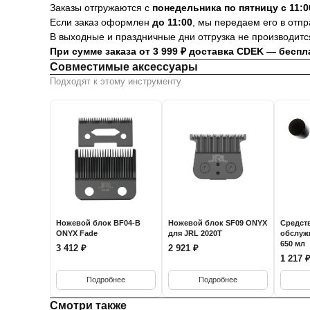
Заказы отгружаются с
понедельника по пятницу с 11:0
Если заказ оформлен
до 11:00
, мы передаем его в отп
В выходные и праздничные дни отгрузка не производитс
При сумме заказа от 3 999 ₽ доставка CDEK — беспл
Совместимые аксессуары
Подходят к этому инструменту
Ножевой блок BF04-B
Ножевой блок SF09 ONYX
Средст
ONYX Fade
для JRL 2020T
обслуж
650 мл
3 412 ₽
2 921 ₽
1 217 
Подробнее
Подробнее
Смотри также