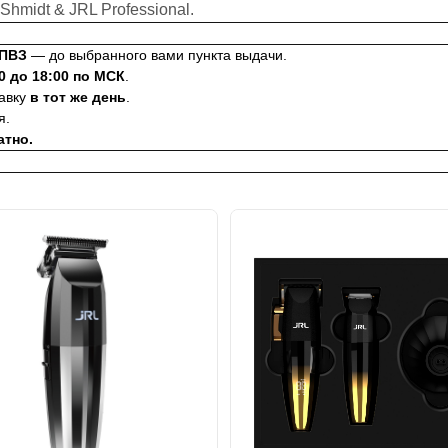
hmidt & JRL Professional.
-ПВЗ
— до выбранного вами пункта выдачи.
0 до 18:00 по МСК
.
равку
в тот же день
.
я.
атно.