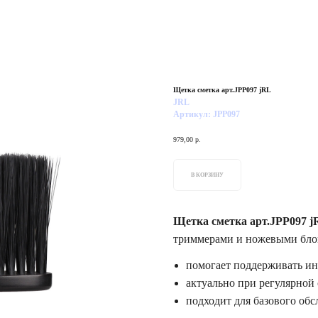
Щетка сметка арт.JPP097 jRL
JRL
Артикул:
JPP097
979,00
р.
В КОРЗИНУ
Щетка сметка арт.JPP097 j
триммерами и ножевыми бло
помогает поддерживать ин
актуально при регулярной
подходит для базового об