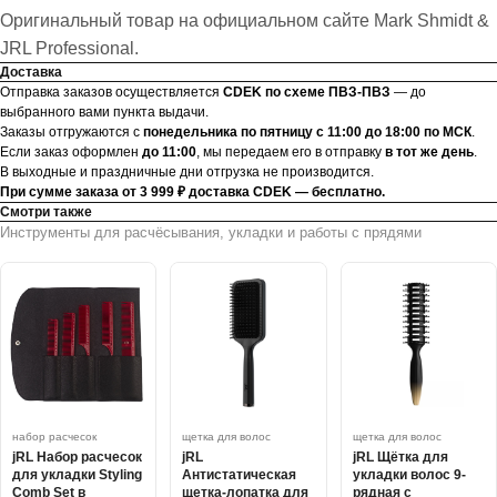
Оригинальный товар на официальном сайте Mark Shmidt &
JRL Professional.
Доставка
Отправка заказов осуществляется
CDEK по схеме ПВЗ-ПВЗ
— до
выбранного вами пункта выдачи.
Заказы отгружаются с
понедельника по пятницу с 11:00 до 18:00 по МСК
.
Если заказ оформлен
до 11:00
, мы передаем его в отправку
в тот же день
.
В выходные и праздничные дни отгрузка не производится.
При сумме заказа от 3 999 ₽ доставка CDEK — бесплатно.
Смотри также
Инструменты для расчёсывания, укладки и работы с прядями
набор расчесок
щетка для волос
щетка для волос
jRL Набор расчесок
jRL
jRL Щётка для
для укладки Styling
Антистатическая
укладки волос 9-
Comb Set в
щетка-лопатка для
рядная с