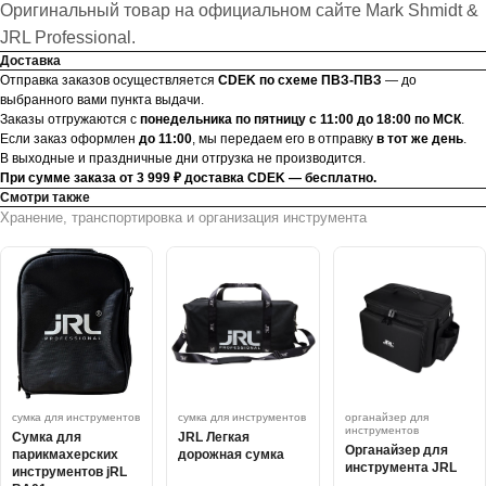
Оригинальный товар на официальном сайте Mark Shmidt &
JRL Professional.
Доставка
Отправка заказов осуществляется
CDEK по схеме ПВЗ-ПВЗ
— до
выбранного вами пункта выдачи.
Заказы отгружаются с
понедельника по пятницу с 11:00 до 18:00 по МСК
.
Если заказ оформлен
до 11:00
, мы передаем его в отправку
в тот же день
.
В выходные и праздничные дни отгрузка не производится.
При сумме заказа от 3 999 ₽ доставка CDEK — бесплатно.
Смотри также
Хранение, транспортировка и организация инструмента
сумка для инструментов
сумка для инструментов
органайзер для
инструментов
Сумка для
JRL Легкая
Органайзер для
парикмахерских
дорожная сумка
инструмента JRL
инструментов jRL