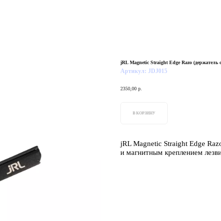
jRL Magnetic Straight Edge Razo (держател
Артикул:
JDJ015
2350,00
р.
В КОРЗИНУ
jRL Magnetic Straight Edge Ra
и магнитным креплением лезви